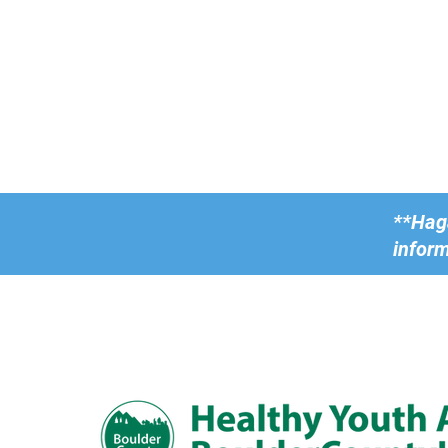
**Haga
infor