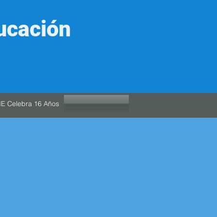
ucación
IE Celebra 16 Años