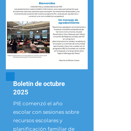
Boletín de octubre
2025
PIE comenzó el año
escolar con sesiones sobre
recursos escolares y
planificación familiar de