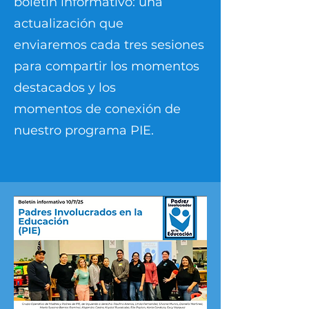
boletín informativo: una
actualización que
enviaremos cada tres sesiones
para compartir los momentos
destacados y los
momentos de conexión de
nuestro programa PIE.