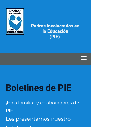
Padres Involucrados en
la Educación
(PIE)
Boletines de PIE
¡Hola familias y colaboradores de
PIE!
Les presentamos nuestro