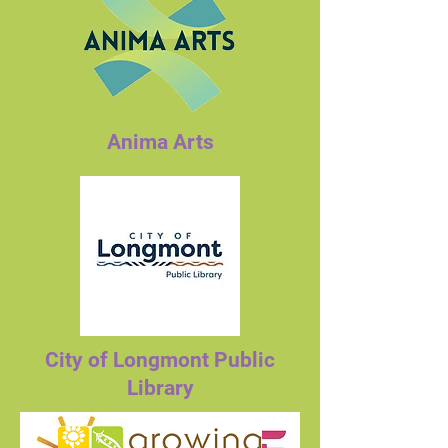
Anima Arts
City of Longmont Public
Library