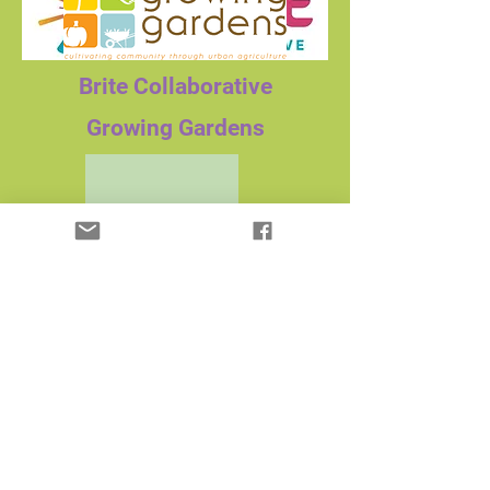
Brite Collaborative
Growing Gardens
Calwood Education Center
Boulder County Parks &
Open Space